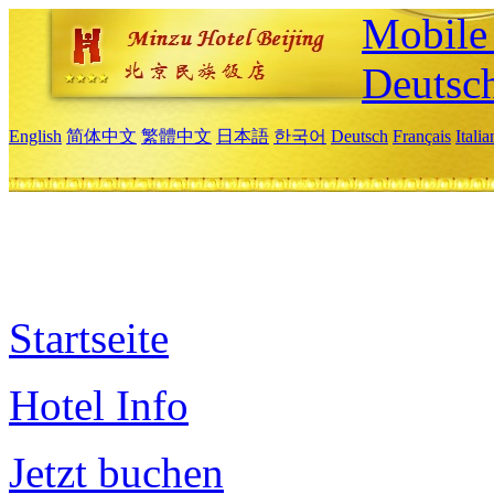
Mobile 
Deutsc
English
简体中文
繁體中文
日本語
한국어
Deutsch
Français
Itali
Startseite
Hotel Info
Jetzt buchen