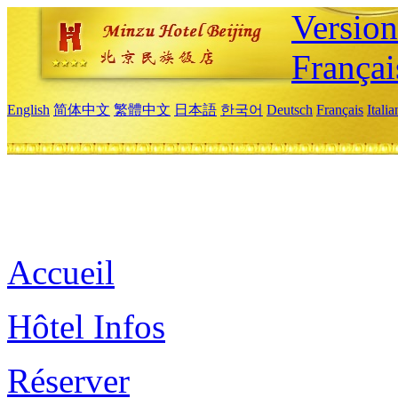
Versio
Françai
English
简体中文
繁體中文
日本語
한국어
Deutsch
Français
Itali
Accueil
Hôtel Infos
Réserver