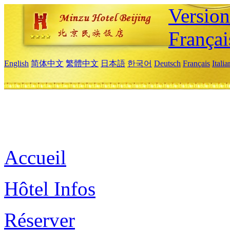
Versio
Françai
English
简体中文
繁體中文
日本語
한국어
Deutsch
Français
Itali
Accueil
Hôtel Infos
Réserver