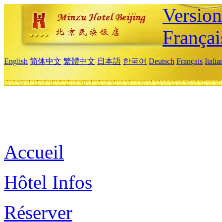
Versio
Françai
English
简体中文
繁體中文
日本語
한국어
Deutsch
Français
Itali
Accueil
Hôtel Infos
Réserver