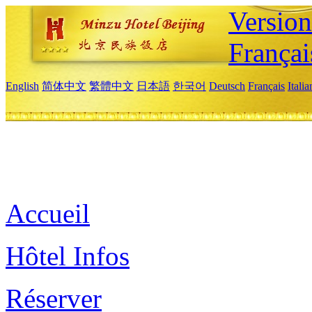
Versio
Françai
English
简体中文
繁體中文
日本語
한국어
Deutsch
Français
Itali
Accueil
Hôtel Infos
Réserver