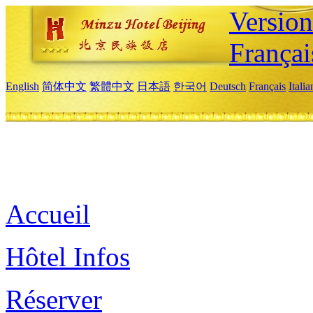
Versio
Françai
English
简体中文
繁體中文
日本語
한국어
Deutsch
Français
Itali
Accueil
Hôtel Infos
Réserver