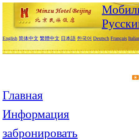
Мобиль
Русски
English
简体中文
繁體中文
日本語
한국어
Deutsch
Français
Itali
Главная
Информация
забронировать