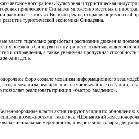
кого автономного района. Культурная и туристическая индустри
 городах привлекают в Синьцзян множество местных и иностран
ой равнины – к югу от Великой реки», отправляющиеся из 24 п
и развитие туристической экономики Синьцзяна.
ые власти тщательно разработали расписание движения поездов
ических поездов в Синьцзян и внутри него, охватывающих основ
тия и отправления, а также увеличена пропускная способность 
 за один день.
нодорожное бюро создало механизм информационного взаимодейс
, создан механизм реагирования на чрезвычайные ситуации, а 
о позволяет реализовать принцип «быстро, медленно».
Железнодорожные власти активизируют усилия по обновлению ку
ширенными возможностями, такие как «Шэньянский железнодоро
овала специальные мероприятия, предоставила товары для ухода