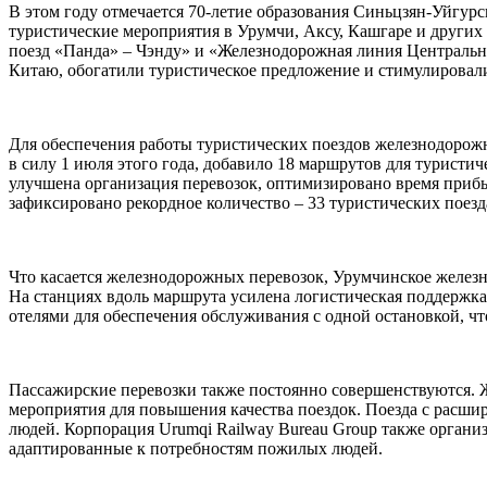
В этом году отмечается 70-летие образования Синьцзян-Уйгурс
туристические мероприятия в Урумчи, Аксу, Кашгаре и других
поезд «Панда» – Чэнду» и «Железнодорожная линия Центральн
Китаю, обогатили туристическое предложение и стимулировал
Для обеспечения работы туристических поездов железнодорожн
в силу 1 июля этого года, добавило 18 маршрутов для турист
улучшена организация перевозок, оптимизировано время прибы
зафиксировано рекордное количество – 33 туристических поезда
Что касается железнодорожных перевозок, Урумчинское желез
На станциях вдоль маршрута усилена логистическая поддержка
отелями для обеспечения обслуживания с одной остановкой, чт
Пассажирские перевозки также постоянно совершенствуются. 
мероприятия для повышения качества поездок. Поезда с рас
людей. Корпорация Urumqi Railway Bureau Group также организ
адаптированные к потребностям пожилых людей.