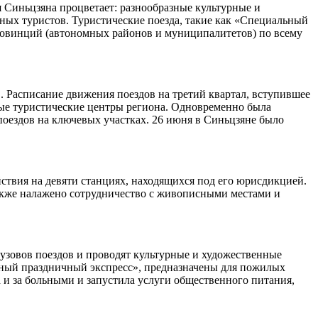
я Синьцзяна процветает: разнообразные культурные и
ных туристов. Туристические поезда, такие как «Специальный
ровинций (автономных районов и муниципалитетов) по всему
. Расписание движения поездов на третий квартал, вступившее
ные туристические центры региона. Одновременно была
поездов на ключевых участках. 26 июня в Синьцзяне было
твия на девяти станциях, находящихся под его юрисдикцией.
также налажено сотрудничество с живописными местами и
зовов поездов и проводят культурные и художественные
жный праздничный экспресс», предназначены для пожилых
 и за больными и запустила услуги общественного питания,