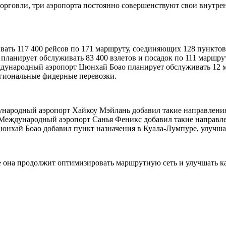
орговли, три аэропорта постоянно совершенствуют свои внутре
ть 117 400 рейсов по 171 маршруту, соединяющих 128 пунктов 
ланирует обслуживать 83 400 взлетов и посадок по 111 маршру
дународный аэропорт Цюнхай Боао планирует обслуживать 12 м
егиональные фидерные перевозки.
народный аэропорт Хайкоу Мэйлань добавил такие направления
 Международный аэропорт Санья Феникс добавил такие направл
юнхай Боао добавил пункт назначения в Куала-Лумпуре, улучш
не она продолжит оптимизировать маршрутную сеть и улучшать 