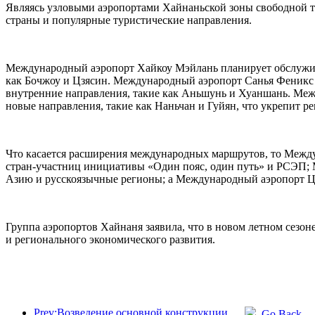
Являясь узловыми аэропортами Хайнаньской зоны свободной т
страны и популярные туристические направления.
Международный аэропорт Хайкоу Мэйлань планирует обслужива
как Бочжоу и Цзясин. Международный аэропорт Санья Феникс п
внутренние направления, такие как Аньшунь и Хуаншань. Меж
новые направления, такие как Наньчан и Гуйян, что укрепит р
Что касается расширения международных маршрутов, то Между
стран-участниц инициативы «Один пояс, один путь» и РСЭП;
Азию и русскоязычные регионы; а Международный аэропорт Ц
Группа аэропортов Хайнаня заявила, что в новом летном сезо
и регионального экономического развития.
Prev:Возведение основной конструкции океанариума Beijing Haichang Ocean Park планируется завершить к концу года; окончание строительства и открытие ожидаются в 2027 году.
Go Back