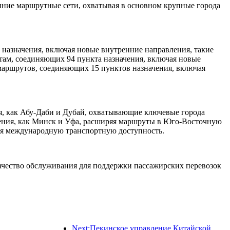
нние маршрутные сети, охватывая в основном крупные города
назначения, включая новые внутренние направления, такие
там, соединяющих 94 пункта назначения, включая новые
аршрутов, соединяющих 15 пунктов назначения, включая
, как Абу-Даби и Дубай, охватывающие ключевые города
ения, как Минск и Уфа, расширяя маршруты в Юго-Восточную
ая международную транспортную доступность.
качество обслуживания для поддержки пассажирских перевозок
Next:Пекинское управление Китайской железной дороги начало перевозки пассажиров в период праздника Цинмин, ожидается перевозка 7,37 миллиона пассажиров.