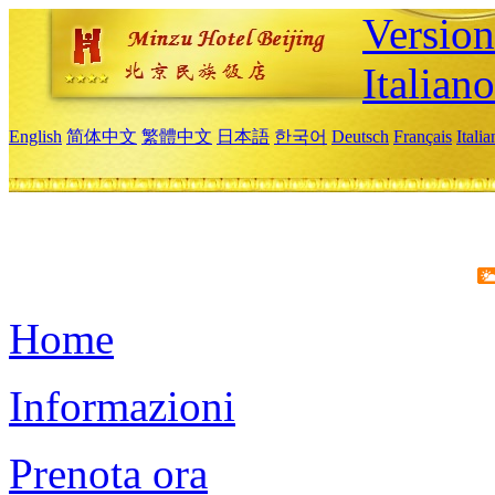
Version
Italiano
English
简体中文
繁體中文
日本語
한국어
Deutsch
Français
Itali
Home
Informazioni
Prenota ora