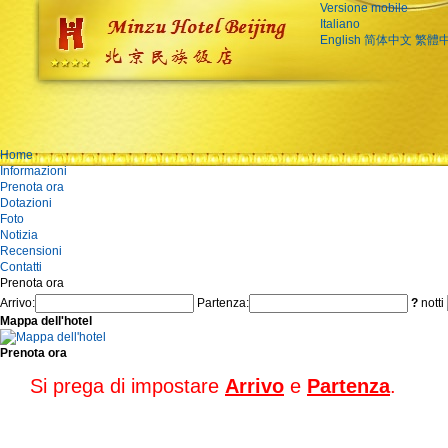
Versione mobile
Italiano
English
简体中文
繁體
Home
Informazioni
Prenota ora
Dotazioni
Foto
Notizia
Recensioni
Contatti
Prenota ora
Arrivo:
Partenza:
?
notti
Mappa dell'hotel
Prenota ora
Si prega di impostare
Arrivo
e
Partenza
.