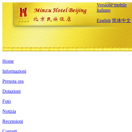
Versione mobile
Italiano
English
简体中文
Home
Informazioni
Prenota ora
Dotazioni
Foto
Notizia
Recensioni
Contatti