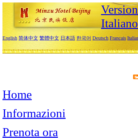
Version
Italiano
English
简体中文
繁體中文
日本語
한국어
Deutsch
Français
Itali
Home
Informazioni
Prenota ora