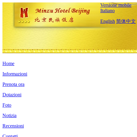
Versione mobile
Italiano
English
简体中文
Home
Informazioni
Prenota ora
Dotazioni
Foto
Notizia
Recensioni
Contatti